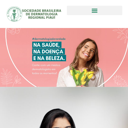
VI Jornada Piauiense de Dermatologia